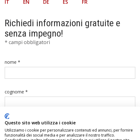
IT
EN
DE
ES
FR
Richiedi informazioni gratuite e
senza impegno!
* campi obbligatori
nome *
cognome *
telefono *
Questo sito web utilizza i cookie
Utilizziamo i cookie per personalizzare contenuti ed annunci, per fornire
funzionalità dei social media e per analizzare il nostro traffico.