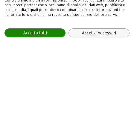
Condividiamo inoltre informazioni sul modo in cui utilizza il nostro sito
con i nostri partner che si occupano di analisi dei dati web, pubblicità e
social media, i quali potrebbero combinarle con altre informazioni che
email *
ha fornito loro o che hanno raccolto dal suo utilizzo dei loro servizi.
Accetta tutti
Accetta necessari
provincia *
Provincia *
comune *
scegli il servizio *
Scegli il corso
In relazione all'informativa (
Privacy Policy, art. 13 GDPR