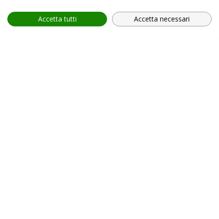
Accetta tutti
Accetta necessari
provincia *
Provincia *
comune *
scegli il servizio *
Scegli il corso
In relazione all'informativa (
Privacy Policy, art. 13 GDPR
2016/679
), che dichiaro di aver letto,
ACCONSENTO
al
trattamento dei miei dati personali.