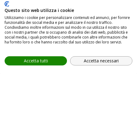
Questo sito web utilizza i cookie
Utilizziamo i cookie per personalizzare contenuti ed annunci, per fornire
In relazione all'informativa (
Privacy Policy, art. 13 GDPR
funzionalità dei social media e per analizzare il nostro traffico.
2016/679
), che dichiaro di aver letto,
ACCONSENTO
al
Condividiamo inoltre informazioni sul modo in cui utilizza il nostro sito
trattamento dei miei dati personali.
con i nostri partner che si occupano di analisi dei dati web, pubblicità e
social media, i quali potrebbero combinarle con altre informazioni che
ha fornito loro o che hanno raccolto dal suo utilizzo dei loro servizi.
Accetta tutti
Accetta necessari