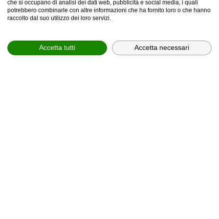
che si occupano di analisi dei dati web, pubblicità e social media, i quali
potrebbero combinarle con altre informazioni che ha fornito loro o che hanno
provincia *
raccolto dal suo utilizzo dei loro servizi.
Provincia *
Accetta tutti
Accetta necessari
comune *
scegli il servizio *
Scegli il corso
In relazione all'informativa (
Privacy Policy, art. 13 GDPR
2016/679
), che dichiaro di aver letto,
ACCONSENTO
al
trattamento dei miei dati personali.