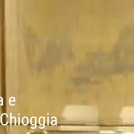
a e
 Chioggia