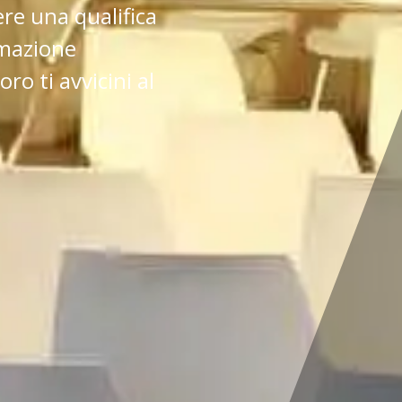
ere una qualifica
rmazione
ro ti avvicini al