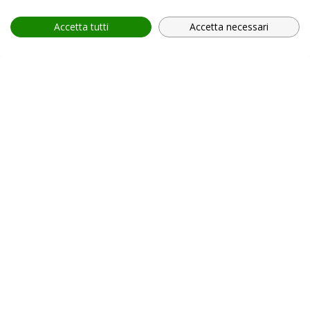
Accetta tutti
Accetta necessari
provincia *
Provincia *
comune *
scegli il servizio *
Scegli il corso
In relazione all'informativa (
Privacy Policy, art. 13 GDPR
2016/679
), che dichiaro di aver letto,
ACCONSENTO
al
trattamento dei miei dati personali.