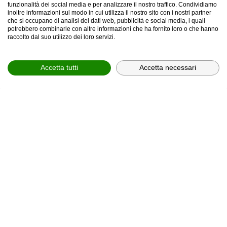
funzionalità dei social media e per analizzare il nostro traffico. Condividiamo
inoltre informazioni sul modo in cui utilizza il nostro sito con i nostri partner
che si occupano di analisi dei dati web, pubblicità e social media, i quali
potrebbero combinarle con altre informazioni che ha fornito loro o che hanno
provincia *
raccolto dal suo utilizzo dei loro servizi.
Provincia *
Accetta tutti
Accetta necessari
comune *
scegli il servizio *
Scegli il corso
In relazione all'informativa (
Privacy Policy, art. 13 GDPR
2016/679
), che dichiaro di aver letto,
ACCONSENTO
al
trattamento dei miei dati personali.