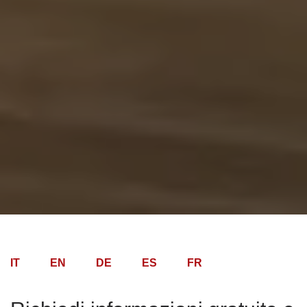
IT
EN
DE
ES
FR