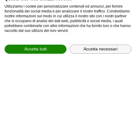
Utilizziamo i cookie per personalizzare contenuti ed annunci, per fornire
funzionalità dei social media e per analizzare il nostro traffico. Condividiamo
inoltre informazioni sul modo in cui utilizza il nostro sito con i nostri partner
che si occupano di analisi dei dati web, pubblicità e social media, i quali
provincia *
potrebbero combinarle con altre informazioni che ha fornito loro o che hanno
raccolto dal suo utilizzo dei loro servizi.
Provincia *
Accetta tutti
Accetta necessari
comune *
scegli il servizio *
Scegli il corso
In relazione all'informativa (
Privacy Policy, art. 13 GDPR
2016/679
), che dichiaro di aver letto,
ACCONSENTO
al
trattamento dei miei dati personali.