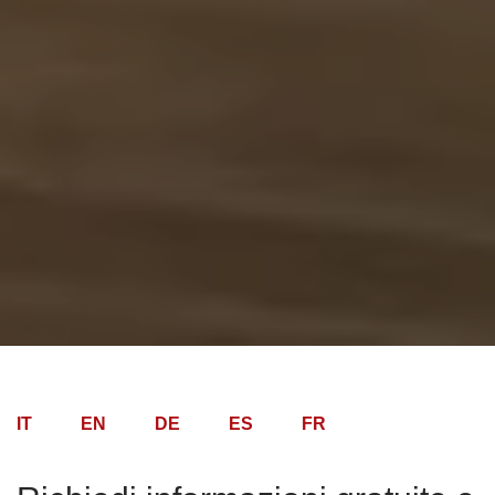
IT
EN
DE
ES
FR