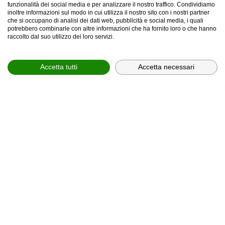
funzionalità dei social media e per analizzare il nostro traffico. Condividiamo
inoltre informazioni sul modo in cui utilizza il nostro sito con i nostri partner
che si occupano di analisi dei dati web, pubblicità e social media, i quali
potrebbero combinarle con altre informazioni che ha fornito loro o che hanno
provincia *
raccolto dal suo utilizzo dei loro servizi.
Provincia *
Accetta tutti
Accetta necessari
comune *
scegli il servizio *
Scegli il corso
In relazione all'informativa (
Privacy Policy, art. 13 GDPR
2016/679
), che dichiaro di aver letto,
ACCONSENTO
al
trattamento dei miei dati personali.