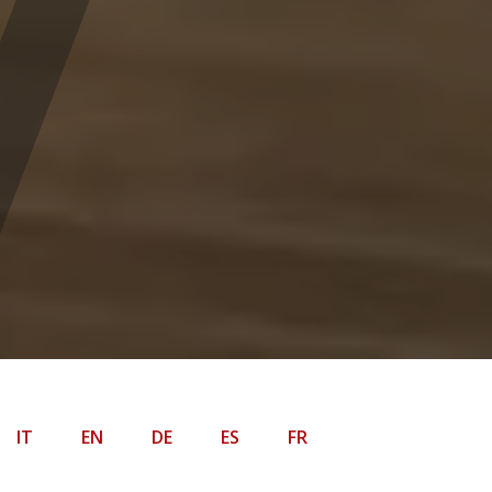
IT
EN
DE
ES
FR