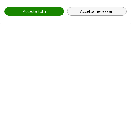
Accetta tutti
Accetta necessari
provincia *
Provincia *
comune *
scegli il servizio *
Scegli il corso
In relazione all'informativa (
Privacy Policy, art. 13 GDPR
2016/679
), che dichiaro di aver letto,
ACCONSENTO
al
trattamento dei miei dati personali.