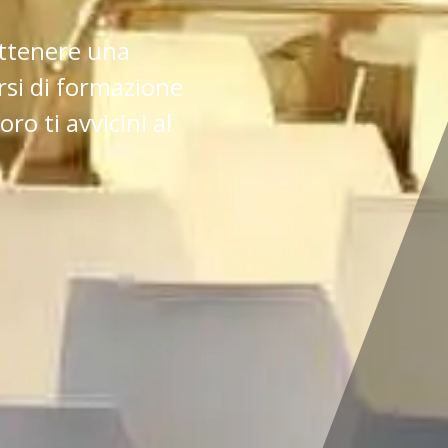
ottenere una
orsi di formazione
ro ti avvicini al