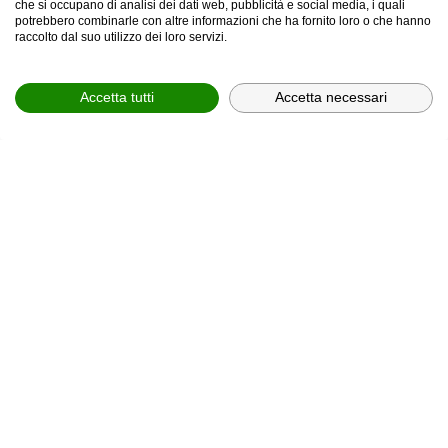
che si occupano di analisi dei dati web, pubblicità e social media, i quali
potrebbero combinarle con altre informazioni che ha fornito loro o che hanno
provincia *
raccolto dal suo utilizzo dei loro servizi.
Provincia *
Accetta tutti
Accetta necessari
comune *
scegli il servizio *
Scegli il corso
In relazione all'informativa (
Privacy Policy, art. 13 GDPR
2016/679
), che dichiaro di aver letto,
ACCONSENTO
al
trattamento dei miei dati personali.