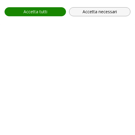
Accetta tutti
Accetta necessari
provincia *
Provincia *
comune *
scegli il servizio *
Scegli il corso
In relazione all'informativa (
Privacy Policy, art. 13 GDPR
2016/679
), che dichiaro di aver letto,
ACCONSENTO
al
trattamento dei miei dati personali.