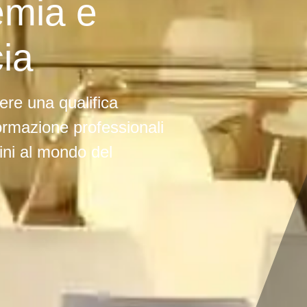
mia e
ia
nere una qualifica
formazione professionali
ini al mondo del