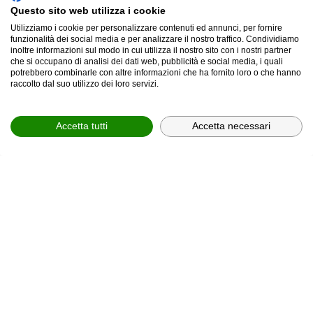
email *
Questo sito web utilizza i cookie
Utilizziamo i cookie per personalizzare contenuti ed annunci, per fornire
funzionalità dei social media e per analizzare il nostro traffico. Condividiamo
inoltre informazioni sul modo in cui utilizza il nostro sito con i nostri partner
che si occupano di analisi dei dati web, pubblicità e social media, i quali
provincia *
potrebbero combinarle con altre informazioni che ha fornito loro o che hanno
raccolto dal suo utilizzo dei loro servizi.
Provincia *
Accetta tutti
Accetta necessari
comune *
scegli il servizio *
Scegli il corso
In relazione all'informativa (
Privacy Policy, art. 13 GDPR
2016/679
), che dichiaro di aver letto,
ACCONSENTO
al
trattamento dei miei dati personali.