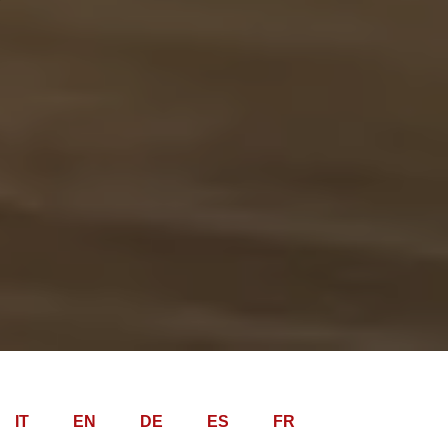
IT
EN
DE
ES
FR