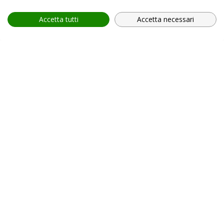
Accetta tutti
Accetta necessari
provincia *
Provincia *
comune *
scegli il servizio *
Scegli il corso
In relazione all'informativa (
Privacy Policy, art. 13 GDPR
2016/679
), che dichiaro di aver letto,
ACCONSENTO
al
trattamento dei miei dati personali.