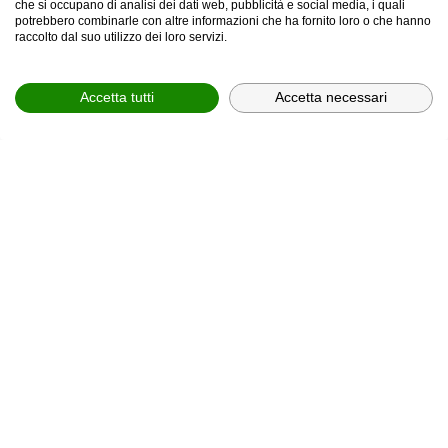
che si occupano di analisi dei dati web, pubblicità e social media, i quali
potrebbero combinarle con altre informazioni che ha fornito loro o che hanno
provincia *
raccolto dal suo utilizzo dei loro servizi.
Provincia *
Accetta tutti
Accetta necessari
comune *
scegli il servizio *
Scegli il corso
In relazione all'informativa (
Privacy Policy, art. 13 GDPR
2016/679
), che dichiaro di aver letto,
ACCONSENTO
al
trattamento dei miei dati personali.