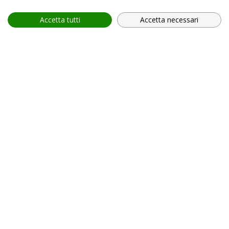
Accetta tutti
Accetta necessari
provincia *
Provincia *
comune *
scegli il servizio *
Scegli il corso
In relazione all'informativa (
Privacy Policy, art. 13 GDPR
2016/679
), che dichiaro di aver letto,
ACCONSENTO
al
trattamento dei miei dati personali.