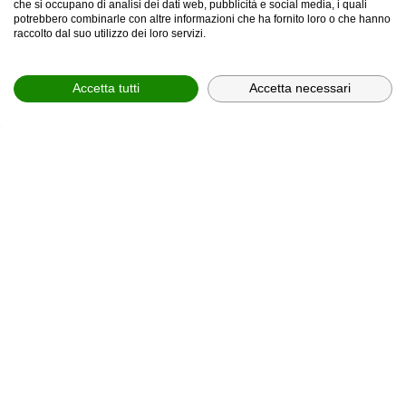
che si occupano di analisi dei dati web, pubblicità e social media, i quali
potrebbero combinarle con altre informazioni che ha fornito loro o che hanno
provincia *
raccolto dal suo utilizzo dei loro servizi.
Provincia *
Accetta tutti
Accetta necessari
comune *
scegli il servizio *
Scegli il corso
In relazione all'informativa (
Privacy Policy, art. 13 GDPR
2016/679
), che dichiaro di aver letto,
ACCONSENTO
al
trattamento dei miei dati personali.