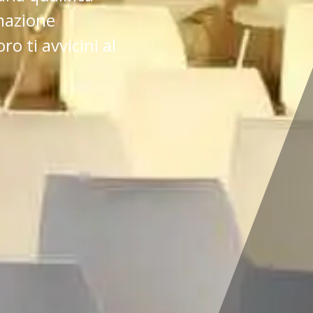
rmazione
o ti avvicini al