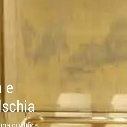
 e
Ischia
una qualifica