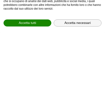
che si occupano di analisi dei dati web, pubblicità e social media, i quali
potrebbero combinarle con altre informazioni che ha fornito loro o che hanno
provincia *
raccolto dal suo utilizzo dei loro servizi.
Provincia *
Accetta tutti
Accetta necessari
comune *
scegli il servizio *
Scegli il corso
In relazione all'informativa (
Privacy Policy, art. 13 GDPR
2016/679
), che dichiaro di aver letto,
ACCONSENTO
al
trattamento dei miei dati personali.