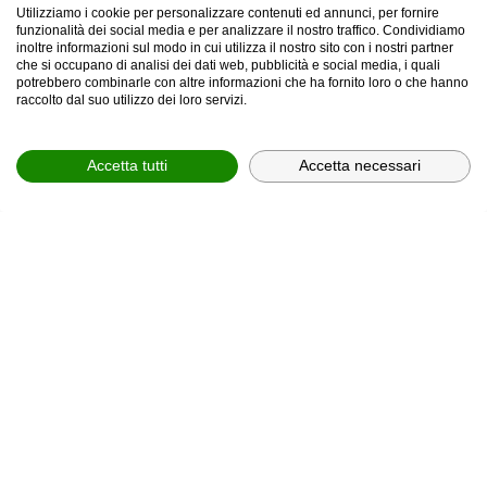
Utilizziamo i cookie per personalizzare contenuti ed annunci, per fornire
funzionalità dei social media e per analizzare il nostro traffico. Condividiamo
inoltre informazioni sul modo in cui utilizza il nostro sito con i nostri partner
che si occupano di analisi dei dati web, pubblicità e social media, i quali
provincia *
potrebbero combinarle con altre informazioni che ha fornito loro o che hanno
raccolto dal suo utilizzo dei loro servizi.
Provincia *
Accetta tutti
Accetta necessari
comune *
scegli il servizio *
Scegli il corso
In relazione all'informativa (
Privacy Policy, art. 13 GDPR
2016/679
), che dichiaro di aver letto,
ACCONSENTO
al
trattamento dei miei dati personali.